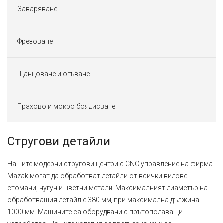
Заваряване
Фрезоване
Щанцоване и огъване
Прахово и мокро боядисване
Стругови детайли
Нашите модерни стругови центри с CNC управление на фирма
Mazak могат да обработват детайли от всички видове
стомани, чугун и цветни метали. Максималният диаметър на
обработващия детайл е 380 мм, при максимална дължина
1000 мм. Машините са оборудвани с прътоподаващи