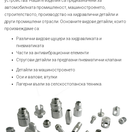
устройства. Нашите изделия са предназначени за
автомобилната промишленост, машиностроенето,
строителството, производство на хидравлични детайли и
други промишлени отрасли. Основните видове детайли, които
произвеждаме са:
Различни видове щуцери за хидравликата и
пневматиката
Части за антивибрационни елементи
Стругови детайли за предпазни пневматични клапани
Детайли за машиностроенето
Оси и валове, втулки
Лагерни възли за селскостопанска техника.