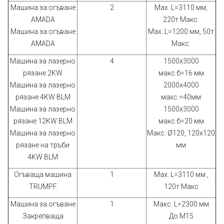
Машина за огъване
2
Max. L=3110 мм,
AMADA
220т Макс.
Машина за огъване
Max. L=1200 мм, 50т
AMADA
Макс.
Машина за лазерно
4
1500х3000
рязане 2KW
макс.б=16 мм
Машина за лазерно
2000х4000
рязане 4KW BLM
макс.=40мм
Машина за лазерно
1500х3000
рязане 12KW BLM
макс.б=20 мм
Машина за лазерно
Макс. Ø120, 120x120
рязане на тръби
мм
4KW BLM
Огъваща машина
1
Max. L=3110 мм ,
TRUMPF
120т.Макс
Машина за огъване
1
Макс. L=2300 мм
Закрепваща
До M15