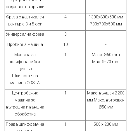
подаване на пръчки
Фреза с вертикален
4
1300x800х500 мм
център с 3 и 5 оси
700х700х500 мм
Универсална фреза
3
Пробивна машина
10
-
Машина за
1
Макс. Ø60 mm
шлифоване без
Max. б=20 mm
център
Шлифовъчна
машина COSTA
Центробежна
1
Макс. външен Ø200
машина за
мм Макс. вътрешен
вътрешна и външна
Ø50 мм
обработка
Права шлифовъчна
1
500 х 200 мм