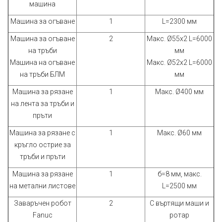
машина
Машина за огъване
1
L=2300 мм
Машина за огъване
2
Макс. Ø55х2 L=6000
на тръби
мм
Машина на огъване
Макс. Ø52х2 L=6000
на тръби БЛМ
мм
Машина за рязане
1
Макс. Ø400 мм
на лента за тръби и
пръти
Машина за рязане с
1
Макс. Ø60 мм
кръгло острие за
тръби и пръти
Машина за рязане
1
б=8 мм, макс.
на метални листове
L=2500 мм
Заваръчен робот
2
С въртящи маши и
Fanuc
ротар