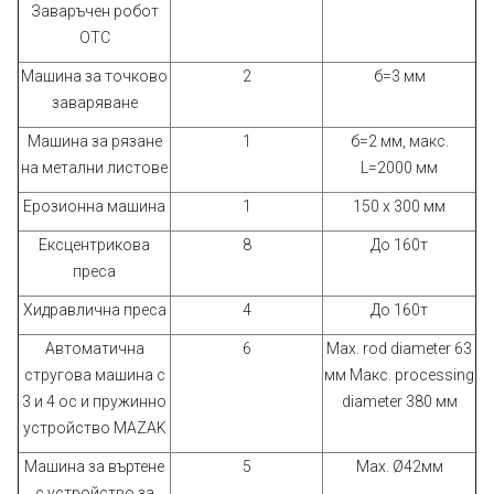
Заваръчен робот
ОТС
Машина за точково
2
б=3 мм
заваряване
Машина за рязане
1
б=2 мм, макс.
на метални листове
L=2000 мм
Ерозионна машина
1
150 х 300 мм
Ексцентрикова
8
До 160т
преса
Хидравлична преса
4
До 160т
Автоматична
6
Max. rod diameter 63
стругова машина с
мм Макс. processing
3 и 4 ос и пружинно
diameter 380 мм
устройство MAZAK
Машина за въртене
5
Max. Ø42мм
с устройство за